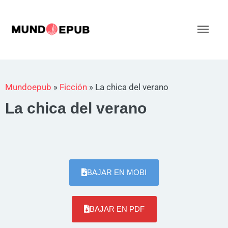
Ir
al
Men
contenido
princ
Mundoepub
»
Ficción
»
La chica del verano
La chica del verano
BAJAR EN MOBI
BAJAR EN PDF