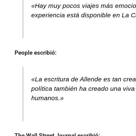
«Hay muy pocos viajes más emociona
experiencia está disponible en La Ca
People
escribió:
«La escritura de Allende es tan cre
política también ha creado una viva
humanos.»
The Wall Street Journal
escribió: