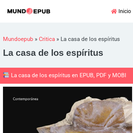
Ir
Inicio
al
contenido
Mundoepub
»
Critica
»
La casa de los espíritus
La casa de los espíritus
La casa de los espíritus en EPUB, PDF y MOBI