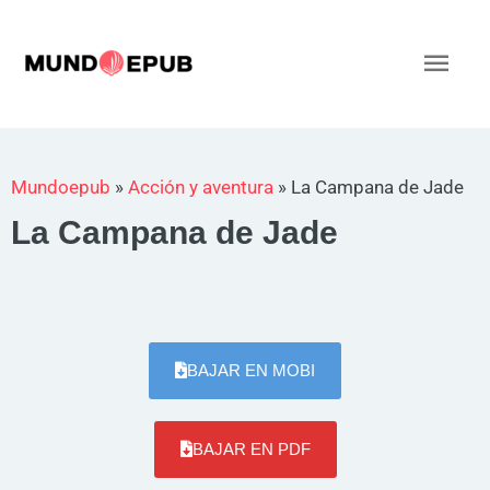
Ir
al
Men
contenido
princ
Mundoepub
»
Acción y aventura
»
La Campana de Jade
La Campana de Jade
BAJAR EN MOBI
BAJAR EN PDF