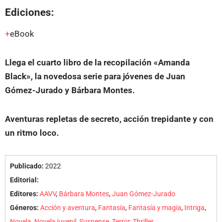
Ediciones:
eBook
Llega el cuarto libro de la recopilación «Amanda
Black», la novedosa serie para jóvenes de Juan
Gómez-Jurado y Bárbara Montes.
Aventuras repletas de secreto, acción trepidante y con
un ritmo loco.
Publicado:
2022
Editorial:
Editores:
AAVV
,
Bárbara Montes
,
Juan Gómez-Jurado
Géneros:
Acción y aventura
,
Fantasía
,
Fantasía y magia
,
Intriga
,
Novela
,
Novela juvenil
,
Suspense
,
Terror
,
Thriller