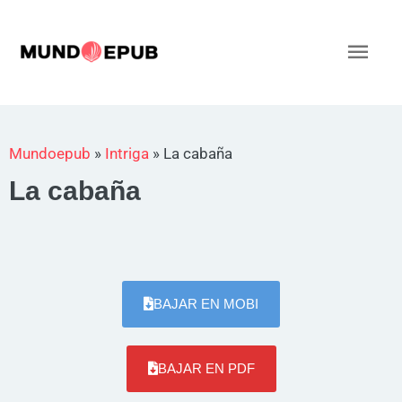
Ir
al
Men
contenido
princ
Mundoepub
»
Intriga
»
La cabaña
La cabaña
BAJAR EN MOBI
BAJAR EN PDF