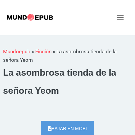
Ir
al
Men
contenido
princ
Mundoepub
»
Ficción
»
La asombrosa tienda de la
señora Yeom
La asombrosa tienda de la
señora Yeom
BAJAR EN MOBI