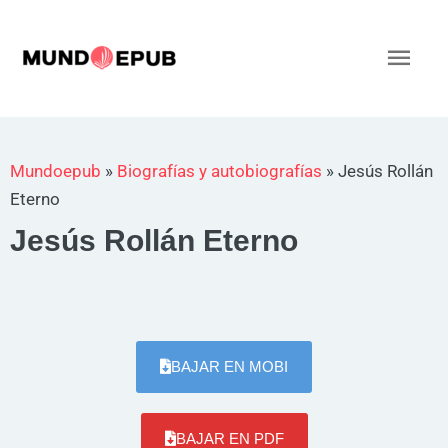
Ir
al
Men
contenido
princ
Mundoepub
»
Biografías y autobiografías
»
Jesús Rollán
Eterno
Jesús Rollán Eterno
BAJAR EN MOBI
BAJAR EN PDF