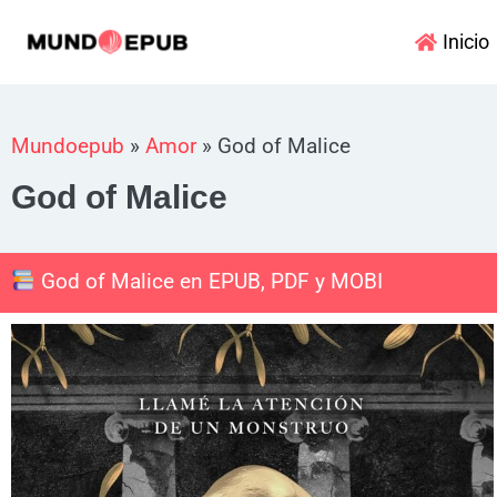
Ir
Inicio
al
contenido
Mundoepub
»
Amor
»
God of Malice
God of Malice
God of Malice en EPUB, PDF y MOBI