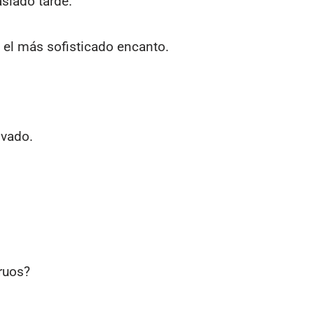
siado tarde.
 el más sofisticado encanto.
lvado.
ruos?