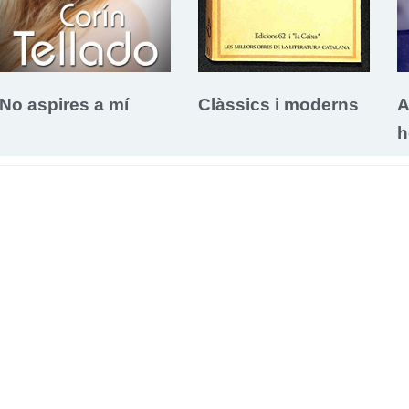
No aspires a mí
Clàssics i moderns
A
h