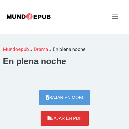
Ir
al
Men
contenido
princ
Mundoepub
»
Drama
»
En plena noche
En plena noche
BAJAR EN MOBI
BAJAR EN PDF