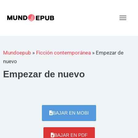
Ir
al
Men
contenido
princ
Mundoepub
»
Ficción contemporánea
»
Empezar de
nuevo
Empezar de nuevo
BAJAR EN MOBI
BAJAR EN PDF