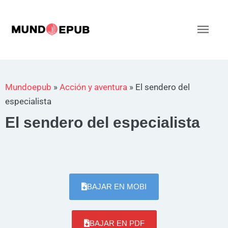
Ir
al
Men
contenido
princ
Mundoepub
»
Acción y aventura
»
El sendero del
especialista
El sendero del especialista
BAJAR EN MOBI
BAJAR EN PDF