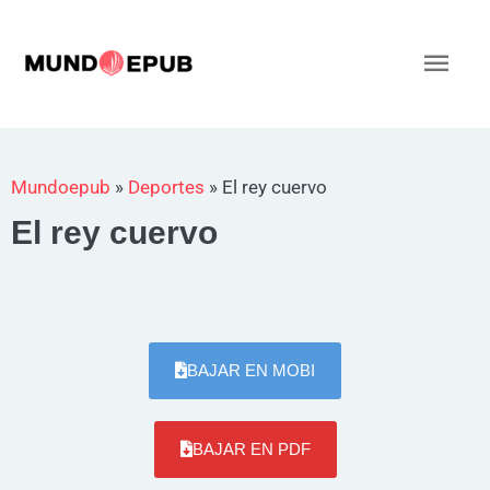
Ir
al
Men
contenido
princ
Mundoepub
»
Deportes
»
El rey cuervo
El rey cuervo
BAJAR EN MOBI
BAJAR EN PDF