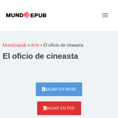
Ir
al
Men
contenido
princ
Mundoepub
»
Arte
»
El oficio de cineasta
El oficio de cineasta
BAJAR EN MOBI
BAJAR EN PDF