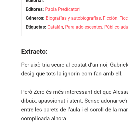
Editorial:
Editores:
Paola Predicatori
Géneros:
Biografías y autobiografías
,
Ficción
,
Ficc
Etiquetas:
Catalán
,
Para adolescentes
,
Público adu
Extracto:
Per això tria seure al costat d’un noi, Gabrie
desig que tots la ignorin com fan amb ell.
Però Zero és més interessant del que Alessan
dibuix, apassionat i atent. Sense adonar-se’
entre les parets de l’aula i el soroll de la ma
complicada alhora.