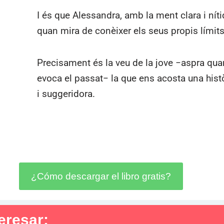
I és que Alessandra, amb la ment clara i nít
quan mira de conèixer els seus propis límits
Precisament és la veu de la jove −aspra qua
evoca el passat− la que ens acosta una hist
i suggeridora.
¿Cómo descargar el libro gratis?
eresar: