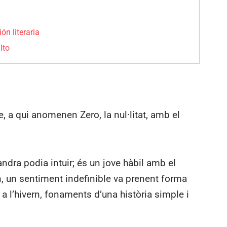
ión literaria
lto
le, a qui anomenen Zero, la nul·litat, amb el
dra podia intuir; és un jove hàbil amb el
n, un sentiment indefinible va prenent forma
r a l’hivern, fonaments d’una història simple i