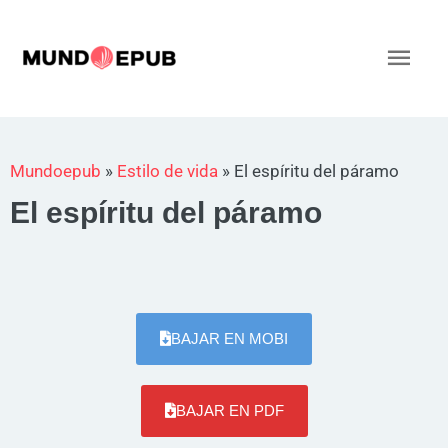
Ir
al
Men
contenido
princ
Mundoepub
»
Estilo de vida
»
El espíritu del páramo
El espíritu del páramo
BAJAR EN MOBI
BAJAR EN PDF