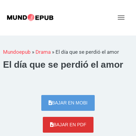
Ir
al
Men
contenido
princ
Mundoepub
»
Drama
»
El día que se perdió el amor
El día que se perdió el amor
BAJAR EN MOBI
BAJAR EN PDF