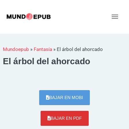
Ir
al
Men
contenido
princ
Mundoepub
»
Fantasía
»
El árbol del ahorcado
El árbol del ahorcado
BAJAR EN MOBI
BAJAR EN PDF