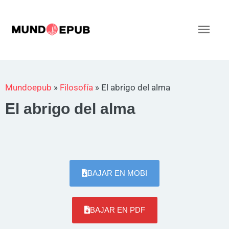
Ir
al
Men
contenido
princ
Mundoepub
»
Filosofía
»
El abrigo del alma
El abrigo del alma
BAJAR EN MOBI
BAJAR EN PDF