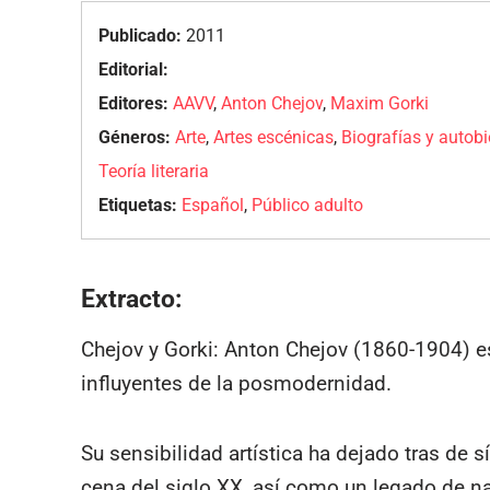
Publicado:
2011
Editorial:
Editores:
AAVV
,
Anton Chejov
,
Maxim Gorki
Géneros:
Arte
,
Artes escénicas
,
Biografías y autob
Teoría literaria
Etiquetas:
Español
,
Público adulto
Extracto:
Chejov y Gorki: Anton Chejov (1860-1904) es
influyentes de la posmodernidad.
Su sensibilidad artística ha dejado tras de 
cena del siglo XX, así como un legado de n