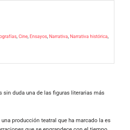
iografías
,
Cine
,
Ensayos
,
Narrativa
,
Narrativa histórica
,
 sin duda una de las figuras literarias más
sí una producción teatral que ha marcado la es
arraciones que se engrandece con el tiempo.