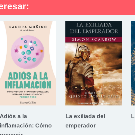
eresar:
Adiós a la
La exiliada del
L
inflamación: Cómo
emperador
prevenir