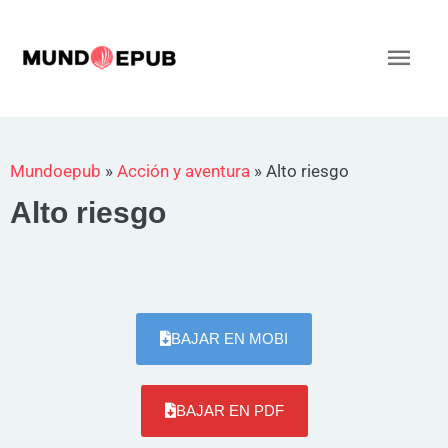
Ir
al
Men
contenido
princ
Mundoepub
»
Acción y aventura
»
Alto riesgo
Alto riesgo
BAJAR EN MOBI
BAJAR EN PDF