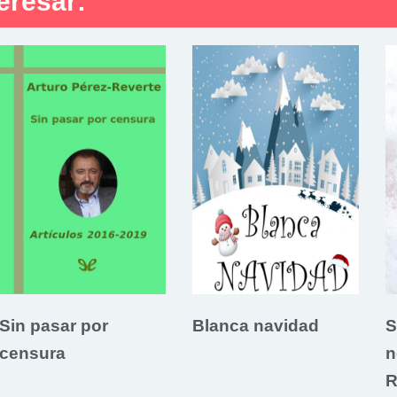
eresar:
Sin pasar por
Blanca navidad
S
censura
n
R