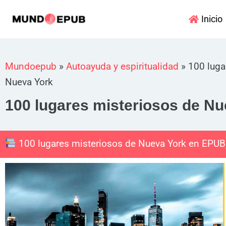
Ir
Inicio
al
contenido
Mundoepub
»
Autoayuda y espiritualidad
»
100 luga
Nueva York
100 lugares misteriosos de Nu
100 lugares misteriosos de Nueva York en EPUB