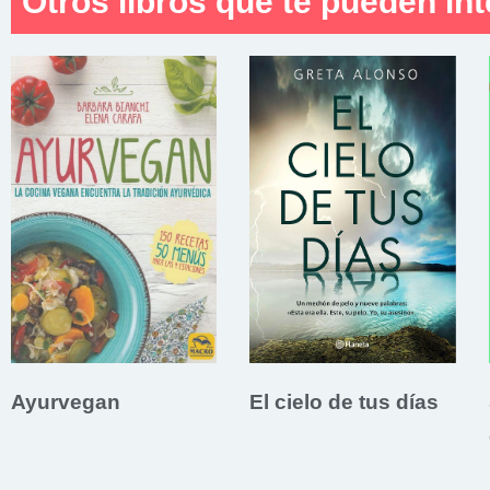
Otros libros que te pueden int
Ayurvegan
El cielo de tus días