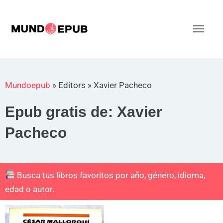
Ir
al
Men
contenido
princ
Mundoepub
»
Editors
»
Xavier Pacheco
Epub gratis de: Xavier
Pacheco
Busca tus libros favoritos por año, género, idioma,
edad o autor.