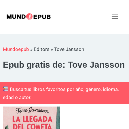
Ir
al
Men
contenido
princ
Mundoepub
»
Editors
»
Tove Jansson
Epub gratis de: Tove Jansson
Busca tus libros favoritos por año, género, idioma,
edad o autor.