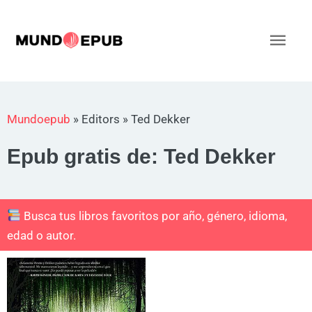
Ir
al
Men
contenido
princ
Mundoepub
»
Editors
»
Ted Dekker
Epub gratis de: Ted Dekker
Busca tus libros favoritos por año, género, idioma,
edad o autor.