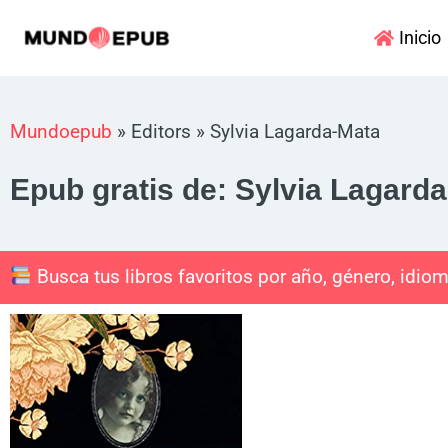
Ir
Inicio
al
contenido
Mundoepub
»
Editors
»
Sylvia Lagarda-Mata
Epub gratis de: Sylvia Lagard
Busca tus libros favoritos por año, género, idiom