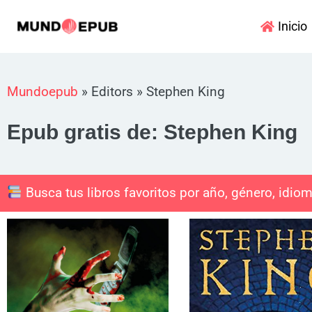
Ir
Inicio
al
contenido
Mundoepub
»
Editors
»
Stephen King
Epub gratis de: Stephen King
Busca tus libros favoritos por año, género, idiom