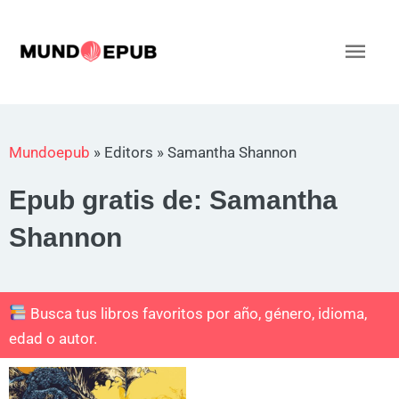
Ir
al
Men
contenido
princ
Mundoepub
»
Editors
»
Samantha Shannon
Epub gratis de: Samantha
Shannon
Busca tus libros favoritos por año, género, idioma,
edad o autor.