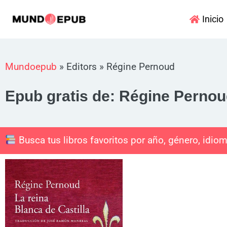
Ir
Inicio
al
contenido
Mundoepub
»
Editors
»
Régine Pernoud
Epub gratis de: Régine Perno
Busca tus libros favoritos por año, género, idiom