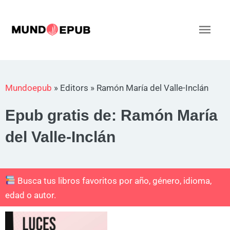
Ir
al
Men
contenido
princ
Mundoepub
»
Editors
»
Ramón María del Valle-Inclán
Epub gratis de: Ramón María
del Valle-Inclán
Busca tus libros favoritos por año, género, idioma,
edad o autor.