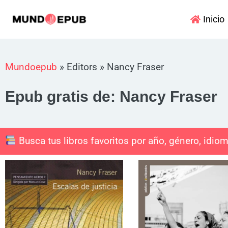
Ir
Inicio
al
contenido
Mundoepub
»
Editors
»
Nancy Fraser
Epub gratis de: Nancy Fraser
Busca tus libros favoritos por año, género, idiom