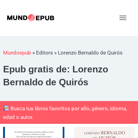
Ir
al
Men
contenido
princ
Mundoepub
»
Editors
»
Lorenzo Bernaldo de Quirós
Epub gratis de: Lorenzo
Bernaldo de Quirós
Busca tus libros favoritos por año, género, idioma,
edad o autor.