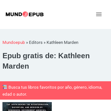
Ir
al
Men
contenido
princ
Mundoepub
»
Editors
»
Kathleen Marden
Epub gratis de: Kathleen
Marden
Busca tus libros favoritos por año, género, idioma,
edad o autor.