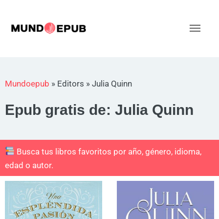
Ir
al
Men
contenido
princ
Mundoepub
»
Editors
»
Julia Quinn
Epub gratis de: Julia Quinn
Busca tus libros favoritos por año, género, idioma,
edad o autor.