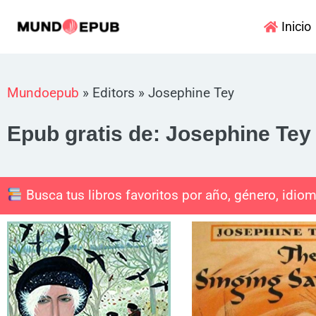
Ir
Inicio
al
contenido
Mundoepub
»
Editors
»
Josephine Tey
Epub gratis de: Josephine Tey
Busca tus libros favoritos por año, género, idiom