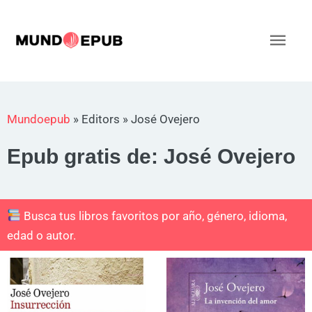
Ir
al
Men
contenido
princ
Mundoepub
»
Editors
»
José Ovejero
Epub gratis de: José Ovejero
Busca tus libros favoritos por año, género, idioma,
edad o autor.