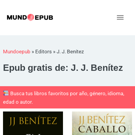
Ir
al
Men
contenido
princ
Mundoepub
»
Editors
»
J. J. Benítez
Epub gratis de: J. J. Benítez
Busca tus libros favoritos por año, género, idioma,
edad o autor.