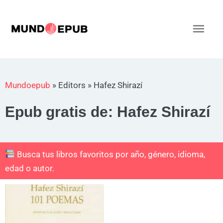
Ir
al
Men
contenido
princ
Mundoepub
»
Editors
»
Hafez Shirazí
Epub gratis de: Hafez Shirazí
Busca tus libros favoritos por año, género, idioma,
edad o autor.