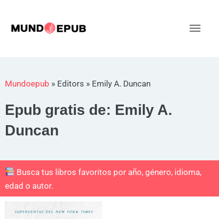
Ir
al
Men
contenido
princ
Mundoepub
»
Editors
»
Emily A. Duncan
Epub gratis de: Emily A.
Duncan
Busca tus libros favoritos por año, género, idioma,
edad o autor.