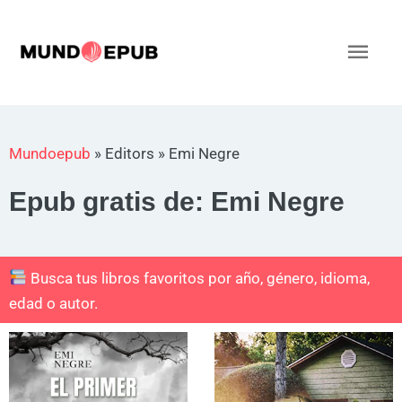
Ir
al
Men
contenido
princ
Mundoepub
»
Editors
»
Emi Negre
Epub gratis de: Emi Negre
Busca tus libros favoritos por año, género, idioma,
edad o autor.