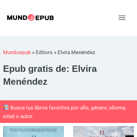
Ir
al
Men
contenido
princ
Mundoepub
»
Editors
»
Elvira Menéndez
Epub gratis de: Elvira
Menéndez
Busca tus libros favoritos por año, género, idioma,
edad o autor.