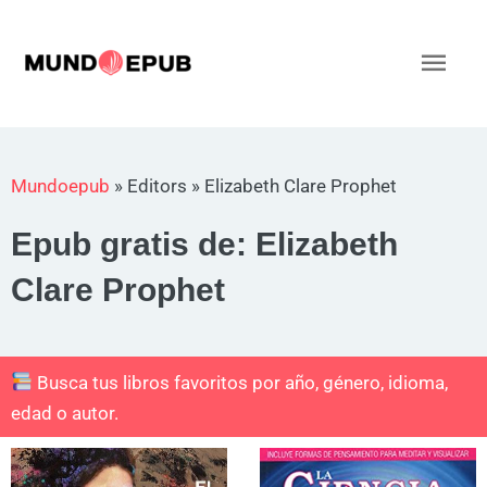
Ir
al
Men
contenido
princ
Mundoepub
»
Editors
»
Elizabeth Clare Prophet
Epub gratis de: Elizabeth
Clare Prophet
Busca tus libros favoritos por año, género, idioma,
edad o autor.