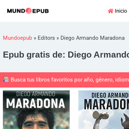
Ir
Inicio
al
contenido
Mundoepub
»
Editors
»
Diego Armando Maradona
Epub gratis de: Diego Arman
Busca tus libros favoritos por año, género, idiom