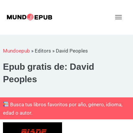
Ir
al
Men
contenido
princ
Mundoepub
»
Editors
»
David Peoples
Epub gratis de: David
Peoples
Busca tus libros favoritos por año, género, idioma,
edad o autor.