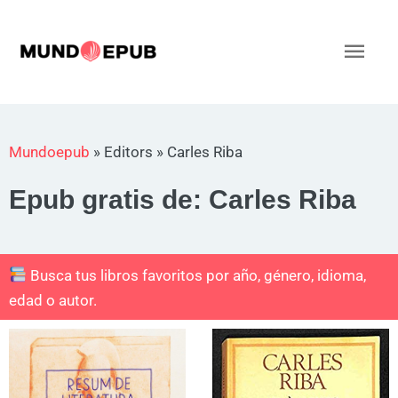
Ir
al
Men
contenido
princ
Mundoepub
»
Editors
»
Carles Riba
Epub gratis de: Carles Riba
Busca tus libros favoritos por año, género, idioma,
edad o autor.