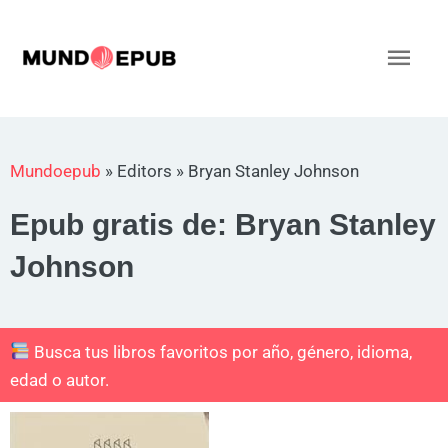
Ir
al
Men
contenido
princ
Mundoepub
»
Editors
»
Bryan Stanley Johnson
Epub gratis de: Bryan Stanley
Johnson
Busca tus libros favoritos por año, género, idioma,
edad o autor.