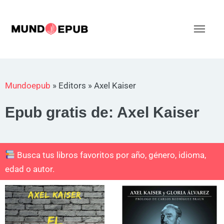
Ir
al
Men
contenido
princ
Mundoepub
»
Editors
»
Axel Kaiser
Epub gratis de: Axel Kaiser
Busca tus libros favoritos por año, género, idioma,
edad o autor.