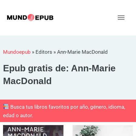
Ir
al
Men
contenido
princ
Mundoepub
»
Editors
»
Ann-Marie MacDonald
Epub gratis de: Ann-Marie
MacDonald
Busca tus libros favoritos por año, género, idioma,
edad o autor.